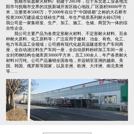
抚顺市双盈耐火材料厂创建于2003年，位于东北老工业基地沈
阳市与抚顺市交界的沈抚新城开发区核心地段,厂区面积90000平方
米，注册资本5000万；于2008年在位于“中国镁都”之称的大石桥市
投资2000万建设成立镁砖生产线，年生产镁质系列耐火砖6万吨；
我公司是一家集研发、生产、加工、施工、仓储、商贸为一体的综
合性企业。
我公司主要产品为各类定形耐火材料、不定形耐火材料、百余
种耐火原料、化工原料等；广泛应用于建材、冶金、有色、化工、
电力等高温工业领域；公司拥有现代化超高温隧道窑生产车间两
座，全自动浇注料生产车间一座，全自动原料粉碎加工车间一座，
全封闭钢结构仓储库房30000平方米，员工100余人，年产各类耐火
材料10万吨。公司产品遍销全国各地，并远销至亚洲的越南、美
国、韩国、俄罗斯等国家，以及非洲、欧洲、大洋洲、南北美洲
等......