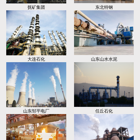
抚矿集团
东北特钢
大连石化
山东山水水泥
山东邹平电厂
任丘石化