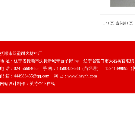
1 / 1 页 当前第1 
抚顺市双盈耐火材料厂
地 址：辽宁省抚顺市沈抚新城青台子街1号 辽宁省营口市大石桥官屯镇
电 话：024-56604685 手 机：13500439688（苗经理） 1594139989
邮 箱：444983435@qq.com 网 址：
www.lnsynh.com
网站设计制作：
英特企业在线