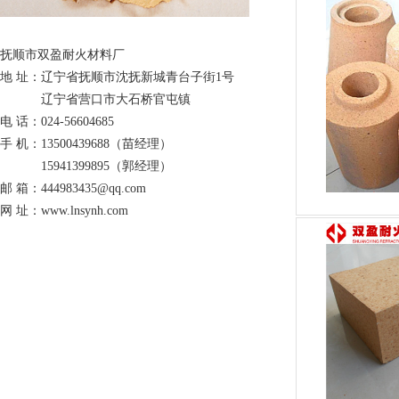
抚顺市双盈耐火材料厂
地 址：辽宁省抚顺市沈抚新城青台子街1号
辽宁省营口市大石桥官屯镇
电 话：024-56604685
手 机：13500439688（苗经理）
15941399895（郭经理）
邮 箱：444983435@qq.com
网 址：
www.lnsynh.com